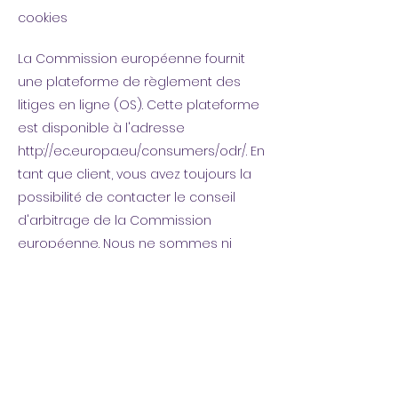
cookies
La Commission européenne fournit
une plateforme de règlement des
litiges en ligne (OS). Cette plateforme
est disponible à l'adresse
http://ec.europa.eu/consumers/odr/.
En
tant que client, vous avez toujours la
possibilité de contacter le conseil
d'arbitrage de la Commission
européenne. Nous ne sommes ni
disposés à, ni obligés de, participer à
une procédure de règlement des
litiges devant un conseil d'arbitrage
de la consommation.
E-mail :